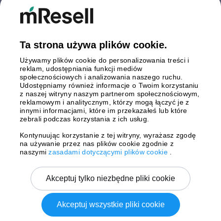
Finlandia
Hiszpania
Holandia
Niemcy
Ta strona używa plików cookie.
Polska
Używamy plików cookie do personalizowania treści i
Szwecja
reklam, udostępniania funkcji mediów
Wielka Brytania
społecznościowych i analizowania naszego ruchu.
Włochy
Udostępniamy również informacje o Twoim korzystaniu
z naszej witryny naszym partnerom społecznościowym,
reklamowym i analitycznym, którzy mogą łączyć je z
Płatności
innymi informacjami, które im przekazałeś lub które
zebrali podczas korzystania z ich usług.
Kontynuując korzystanie z tej witryny, wyrażasz zgodę
na używanie przez nas plików cookie zgodnie z
Wysyłki z
naszymi
zasadami dotyczącymi plików cookie
.
Akceptuj tylko niezbędne pliki cookie
Akceptuj wszystkie pliki cookie
Copyright © 2026 mResell Wszelkie prawa zastrzeżone.