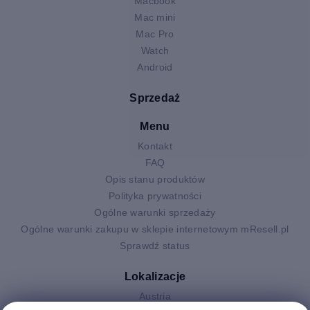
Macbook
Mac mini
Mac Pro
Watch
Android
Sprzedaż
Menu
Kontakt
FAQ
Opis stanu produktów
Polityka prywatności
Ogólne warunki sprzedaży
Ogólne warunki zakupu w sklepie internetowym mResell.pl
Sprawdź status
Lokalizacje
Austria