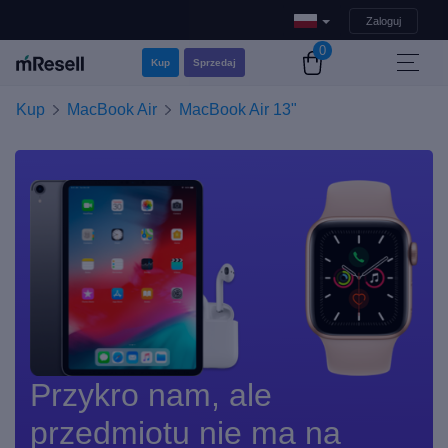
Zaloguj
0
Kup
Sprzedaj
Kup
MacBook Air
MacBook Air 13"
Przykro nam, ale
przedmiotu nie ma na