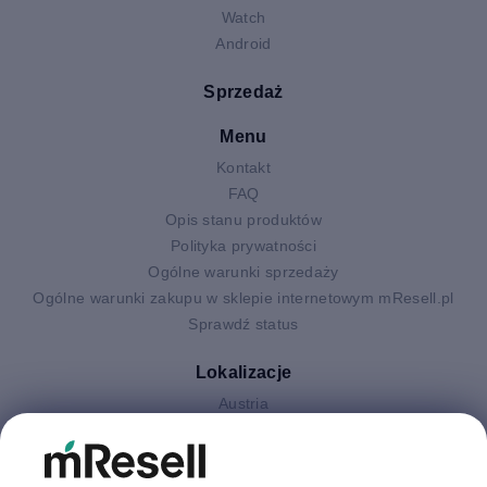
Watch
Android
Sprzedaż
Menu
Kontakt
FAQ
Opis stanu produktów
Polityka prywatności
Ogólne warunki sprzedaży
Ogólne warunki zakupu w sklepie internetowym mResell.pl
Sprawdź status
Lokalizacje
Austria
Finlandia
Hiszpania
Holandia