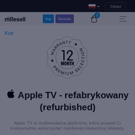
Zaloguj
0
Kup
Sprzedaj
Kup
Apple TV - refabrykowany
(refurbished)
Apple TV to multimedialna platforma, która pozwoli Ci
maksymalnie wykorzystać możliwości klasycznej telewizji,
internetu i serwisów strumieniowych. Platforma dostępna jest