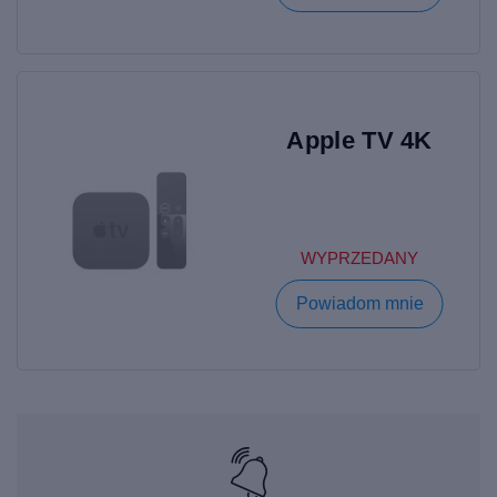
Vision, obsługa przestrzennego dźwięku obiektowego w
standardzie Dolby Atmos. Jednego możesz być pewien, Apple
TV zapewni Ci maksymalną immersję w świat cyfrowej
rozrywki. Rozrywki, którą możesz dzielić z przyjaciółmi.
|
Apple TV 4K (3rd Gen) Wi-Fi + Ethernet
|
Apple TV 4K
(3rd Gen) Wi-Fi
|
Apple TV 4K (2nd Gen)
|
Apple TV 4K
|
Apple TV 4K
WYPRZEDANY
Powiadom mnie