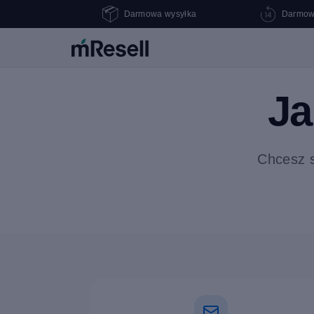
Darmowa wysyłka
Darmow
J
Chcesz s