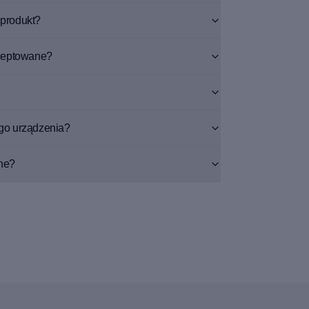
produkt?
kceptowane?
go urządzenia?
ne?