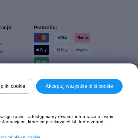
zacje
Płatności
ia
ia
a
Wysyłki z
a
pliki cookie
Akceptuj wszystkie pliki cookie
Brytania
naszego ruchu. Udostępniamy również informacje o Twoim
formacjami, które im przekazałeś lub które zebrali
ącymi plików cookie
.