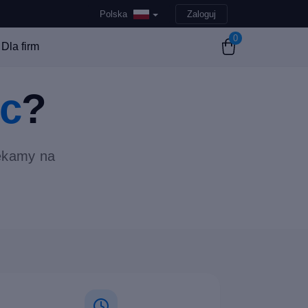
Polska
Zaloguj
0
Dla firm
c
?
zekamy na