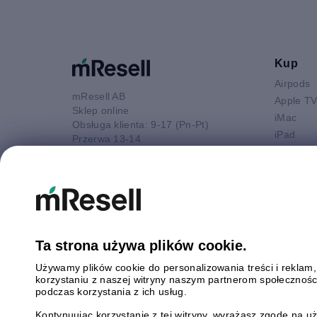
Kup
Airpods
mResell AB
Apple T
Sklep online
iMac
Obsługa klienta: 9-17 (Pn-Pt)
iPad
Przerwa 13-14
iPhone
52 880 80 16
Macbook 
E-mail
Macbook
kontakt@mresell.pl
Macbook
Macboo
Mac mini
Ta strona używa plików cookie.
Mac Pro
Używamy plików cookie do personalizowania treści i reklam
Watch
korzystaniu z naszej witryny naszym partnerom społeczności
Android
podczas korzystania z ich usług.
Kontynuując korzystanie z tej witryny, wyrażasz zgodę na 