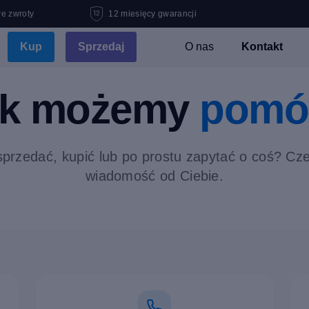
e zwroty
12 miesięcy gwarancji
Kup
Sprzedaj
O nas
Kontakt
ak możemy
pomó
przedać, kupić lub po prostu zapytać o coś? C
wiadomość od Ciebie.