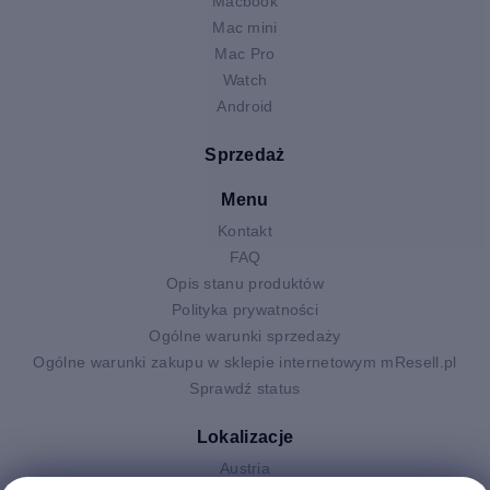
Macbook
Mac mini
Mac Pro
Watch
Android
Sprzedaż
Menu
Kontakt
FAQ
Opis stanu produktów
Polityka prywatności
Ogólne warunki sprzedaży
Ogólne warunki zakupu w sklepie internetowym mResell.pl
Sprawdź status
Lokalizacje
Austria