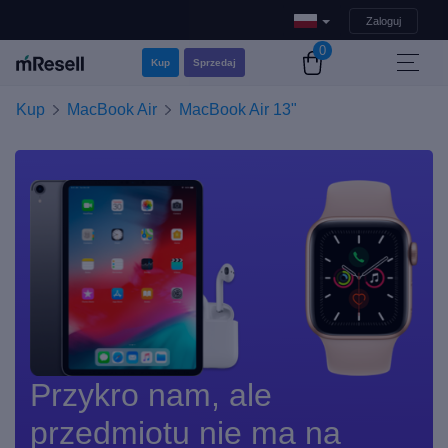
Zaloguj
0
Kup
Sprzedaj
Kup
MacBook Air
MacBook Air 13"
Przykro nam, ale
przedmiotu nie ma na