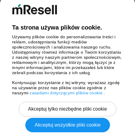
Finlandia
Hiszpania
Holandia
Niemcy
Ta strona używa plików cookie.
Polska
Używamy plików cookie do personalizowania treści i
Szwecja
reklam, udostępniania funkcji mediów
Wielka Brytania
społecznościowych i analizowania naszego ruchu.
Włochy
Udostępniamy również informacje o Twoim korzystaniu
z naszej witryny naszym partnerom społecznościowym,
reklamowym i analitycznym, którzy mogą łączyć je z
Płatności
innymi informacjami, które im przekazałeś lub które
zebrali podczas korzystania z ich usług.
Kontynuując korzystanie z tej witryny, wyrażasz zgodę
na używanie przez nas plików cookie zgodnie z
Wysyłki z
naszymi
zasadami dotyczącymi plików cookie
.
Akceptuj tylko niezbędne pliki cookie
Akceptuj wszystkie pliki cookie
Copyright © 2026 mResell Wszelkie prawa zastrzeżone.