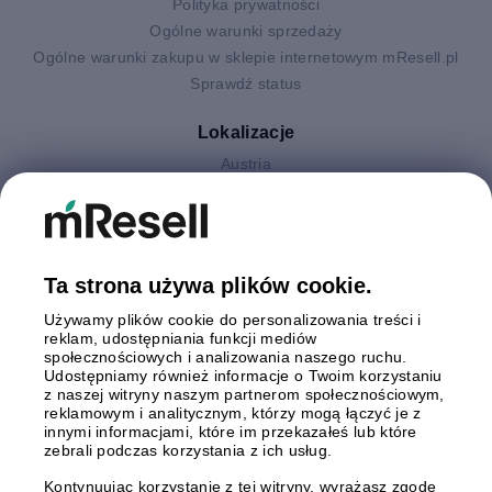
Polityka prywatności
Ogólne warunki sprzedaży
Ogólne warunki zakupu w sklepie internetowym mResell.pl
Sprawdź status
Lokalizacje
Austria
Finlandia
Hiszpania
Holandia
Niemcy
Ta strona używa plików cookie.
Polska
Używamy plików cookie do personalizowania treści i
Szwecja
reklam, udostępniania funkcji mediów
Wielka Brytania
społecznościowych i analizowania naszego ruchu.
Włochy
Udostępniamy również informacje o Twoim korzystaniu
z naszej witryny naszym partnerom społecznościowym,
reklamowym i analitycznym, którzy mogą łączyć je z
Płatności
innymi informacjami, które im przekazałeś lub które
zebrali podczas korzystania z ich usług.
Kontynuując korzystanie z tej witryny, wyrażasz zgodę