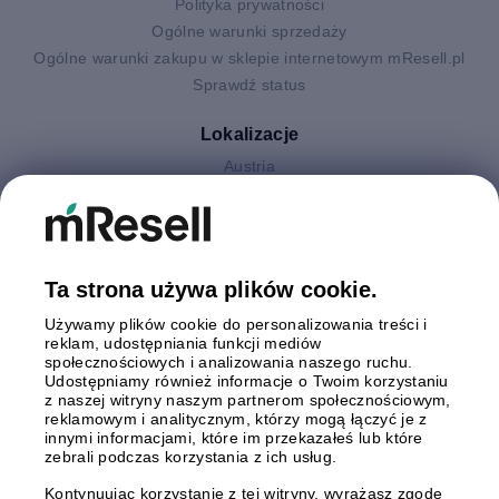
Polityka prywatności
Ogólne warunki sprzedaży
Ogólne warunki zakupu w sklepie internetowym mResell.pl
Sprawdź status
Lokalizacje
Austria
Finlandia
Hiszpania
Holandia
Niemcy
Ta strona używa plików cookie.
Polska
Używamy plików cookie do personalizowania treści i
Szwecja
reklam, udostępniania funkcji mediów
Wielka Brytania
społecznościowych i analizowania naszego ruchu.
Włochy
Udostępniamy również informacje o Twoim korzystaniu
z naszej witryny naszym partnerom społecznościowym,
reklamowym i analitycznym, którzy mogą łączyć je z
Płatności
innymi informacjami, które im przekazałeś lub które
zebrali podczas korzystania z ich usług.
Kontynuując korzystanie z tej witryny, wyrażasz zgodę