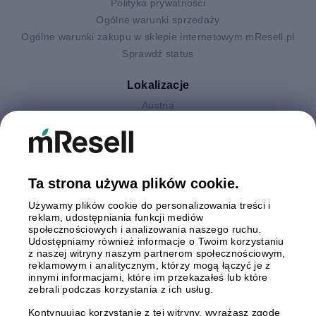
Polityka prywatności
Ogólne warunki sprzedaży
Ogólne warunki zakupu w sklepie internetowym mResell.pl
Sprawdź status
Lokalizacje
Austria
Finlandia
Hiszpania
Holandia
Niemcy
Ta strona używa plików cookie.
Polska
Używamy plików cookie do personalizowania treści i
Szwecja
reklam, udostępniania funkcji mediów
Wielka Brytania
społecznościowych i analizowania naszego ruchu.
Włochy
Udostępniamy również informacje o Twoim korzystaniu
z naszej witryny naszym partnerom społecznościowym,
reklamowym i analitycznym, którzy mogą łączyć je z
Płatności
innymi informacjami, które im przekazałeś lub które
zebrali podczas korzystania z ich usług.
Kontynuując korzystanie z tej witryny, wyrażasz zgodę