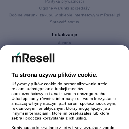
Polityka prywatności
Ogólne warunki sprzedaży
Ogólne warunki zakupu w sklepie internetowym mResell.pl
Sprawdź status
Lokalizacje
Austria
Finlandia
Hiszpania
Holandia
Niemcy
Ta strona używa plików cookie.
Polska
Używamy plików cookie do personalizowania treści i
Szwecja
reklam, udostępniania funkcji mediów
Wielka Brytania
społecznościowych i analizowania naszego ruchu.
Włochy
Udostępniamy również informacje o Twoim korzystaniu
z naszej witryny naszym partnerom społecznościowym,
reklamowym i analitycznym, którzy mogą łączyć je z
Płatności
innymi informacjami, które im przekazałeś lub które
zebrali podczas korzystania z ich usług.
Kontynuując korzystanie z tej witryny, wyrażasz zgodę