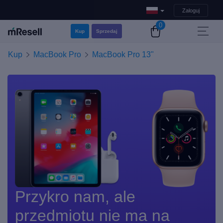
Zaloguj
0
Kup
Sprzedaj
Kup
MacBook Pro
MacBook Pro 13"
Przykro nam, ale
przedmiotu nie ma na