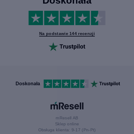
Doskonała
Na podstawie 144 recenzji
Doskonała
mResell AB
Sklep online
Obsługa klienta: 9-17 (Pn-Pt)