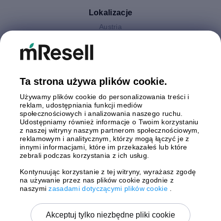
Lokalizacje
Austria
Finlandia
Hiszpania
Holandia
Niemcy
Ta strona używa plików cookie.
Polska
Używamy plików cookie do personalizowania treści i
Szwecja
reklam, udostępniania funkcji mediów
Wielka Brytania
społecznościowych i analizowania naszego ruchu.
Włochy
Udostępniamy również informacje o Twoim korzystaniu
z naszej witryny naszym partnerom społecznościowym,
reklamowym i analitycznym, którzy mogą łączyć je z
Płatności
innymi informacjami, które im przekazałeś lub które
zebrali podczas korzystania z ich usług.
Kontynuując korzystanie z tej witryny, wyrażasz zgodę
na używanie przez nas plików cookie zgodnie z
Wysyłki z
naszymi
zasadami dotyczącymi plików cookie
.
Akceptuj tylko niezbędne pliki cookie