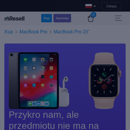
Zaloguj
0
Kup
Sprzedaj
Kup
MacBook Pro
MacBook Pro 15"
Przykro nam, ale
przedmiotu nie ma na