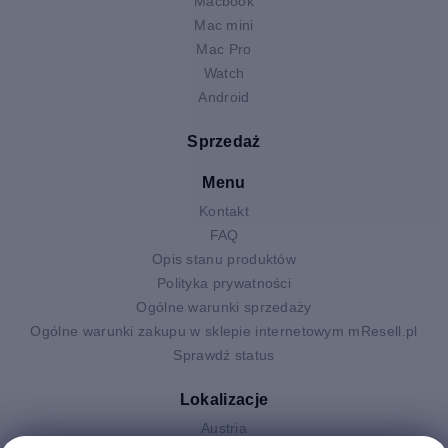
Macbook
Mac mini
Mac Pro
Watch
Android
Sprzedaż
Menu
Kontakt
FAQ
Opis stanu produktów
Polityka prywatności
Ogólne warunki sprzedaży
Ogólne warunki zakupu w sklepie internetowym mResell.pl
Sprawdź status
Lokalizacje
Austria