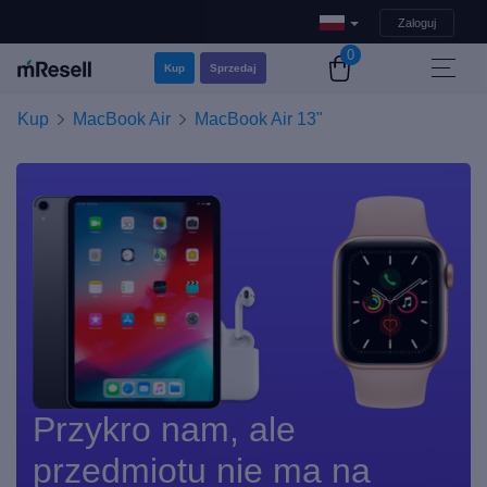
Zaloguj
0
Kup
Sprzedaj
Kup
MacBook Air
MacBook Air 13"
Przykro nam, ale
przedmiotu nie ma na