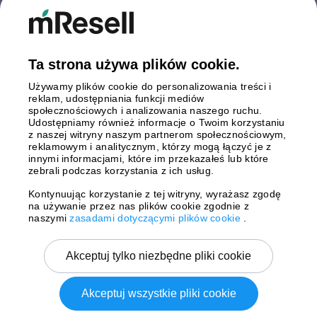
Finlandia
Hiszpania
Holandia
Niemcy
Ta strona używa plików cookie.
Polska
Używamy plików cookie do personalizowania treści i
Szwecja
reklam, udostępniania funkcji mediów
Wielka Brytania
społecznościowych i analizowania naszego ruchu.
Włochy
Udostępniamy również informacje o Twoim korzystaniu
z naszej witryny naszym partnerom społecznościowym,
reklamowym i analitycznym, którzy mogą łączyć je z
Płatności
innymi informacjami, które im przekazałeś lub które
zebrali podczas korzystania z ich usług.
Kontynuując korzystanie z tej witryny, wyrażasz zgodę
na używanie przez nas plików cookie zgodnie z
Wysyłki z
naszymi
zasadami dotyczącymi plików cookie
.
Akceptuj tylko niezbędne pliki cookie
Akceptuj wszystkie pliki cookie
Copyright © 2026 mResell Wszelkie prawa zastrzeżone.