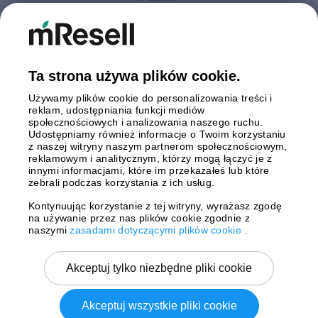
Finlandia
Hiszpania
Holandia
Niemcy
Ta strona używa plików cookie.
Polska
Używamy plików cookie do personalizowania treści i
Szwecja
reklam, udostępniania funkcji mediów
Wielka Brytania
społecznościowych i analizowania naszego ruchu.
Włochy
Udostępniamy również informacje o Twoim korzystaniu
z naszej witryny naszym partnerom społecznościowym,
reklamowym i analitycznym, którzy mogą łączyć je z
Płatności
innymi informacjami, które im przekazałeś lub które
zebrali podczas korzystania z ich usług.
Kontynuując korzystanie z tej witryny, wyrażasz zgodę
na używanie przez nas plików cookie zgodnie z
Wysyłki z
naszymi
zasadami dotyczącymi plików cookie
.
Akceptuj tylko niezbędne pliki cookie
Akceptuj wszystkie pliki cookie