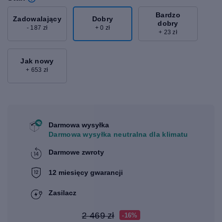
Bardzo
Zadowalający
Dobry
dobry
- 187 zł
+ 0 zł
+ 23 zł
Jak nowy
+ 653 zł
Darmowa wysyłka
Darmowa wysyłka neutralna dla klimatu
Darmowe zwroty
12 miesięcy gwarancji
Zasilacz
2 469 zł
-16%