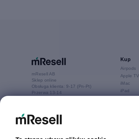
Kup
Airpods
mResell AB
Apple T
Sklep online
iMac
Obsługa klienta: 9-17 (Pn-Pt)
iPad
Przerwa 13-14
iPhone
52 880 80 16
Macbook 
E-mail
Macbook
kontakt@mresell.pl
Macbook
Macboo
Mac mini