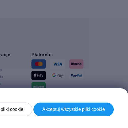
zacje
Płatności
ia
ia
a
Wysyłki z
a
pliki cookie
Akceptuj wszystkie pliki cookie
Brytania