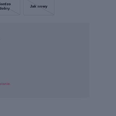
Bardzo
Jak nowy
dobry
a
stanie.