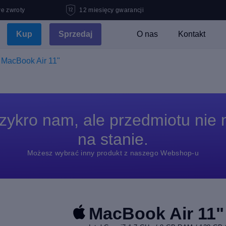
e zwroty
12 miesięcy gwarancji
Kup
Sprzedaj
O nas
Kontakt
MacBook Air 11"
zykro nam, ale przedmiotu nie
na stanie.
Możesz wybrać inny produkt z naszego Webshop-u
MacBook Air 11"