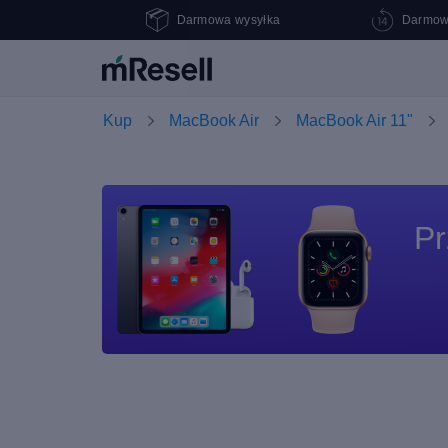
Darmowa wysyłka
Darmow
Kup
MacBook Air
MacBook Air 11"
Pr