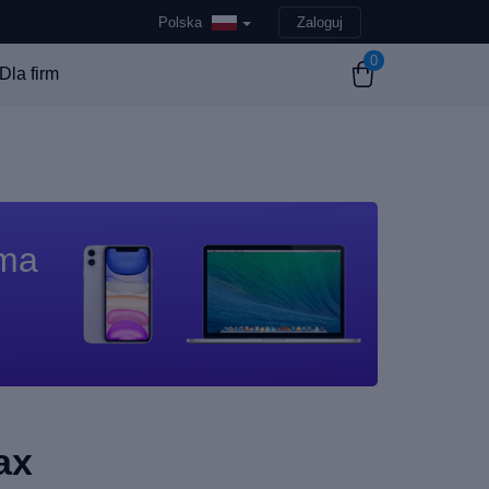
Polska
Zaloguj
0
Dla firm
 ma
ax