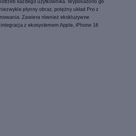
h potrzeb każdego użytkownika. Wyposażono go
iezwykle płynny obraz, potężny układ Pro z
ilmowania. Zawiera również ekskluzywne
a integracja z ekosystemem Apple, iPhone 16