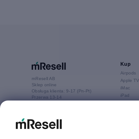
Kup
Airpods
mResell AB
Apple T
Sklep online
iMac
Obsługa klienta: 9-17 (Pn-Pt)
iPad
Przerwa 13-14
iPhone
52 880 80 16
Macbook 
E-mail
Macbook
kontakt@mresell.pl
Macbook
Macboo