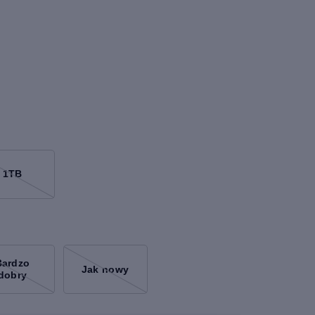
1TB
Bardzo
Jak nowy
dobry