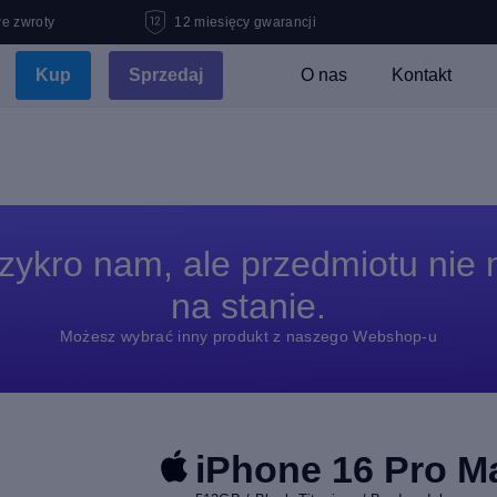
e zwroty
12 miesięcy gwarancji
Kup
Sprzedaj
O nas
Kontakt
zykro nam, ale przedmiotu nie
na stanie.
Możesz wybrać inny produkt z naszego Webshop-u
iPhone 16 Pro M