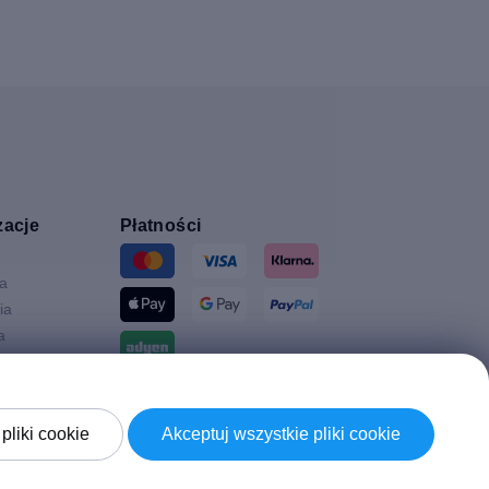
zacje
Płatności
ia
ia
a
Wysyłki z
a
pliki cookie
Akceptuj wszystkie pliki cookie
Brytania