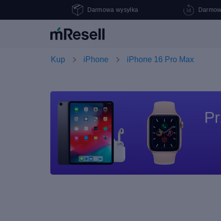
Darmowa wysyłka
Darmow
Kup
iPhone
iPhone 16 Pro Max
Pr