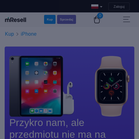
Zaloguj
0
Kup
Sprzedaj
Kup
iPhone
Przykro nam, ale
przedmiotu nie ma na