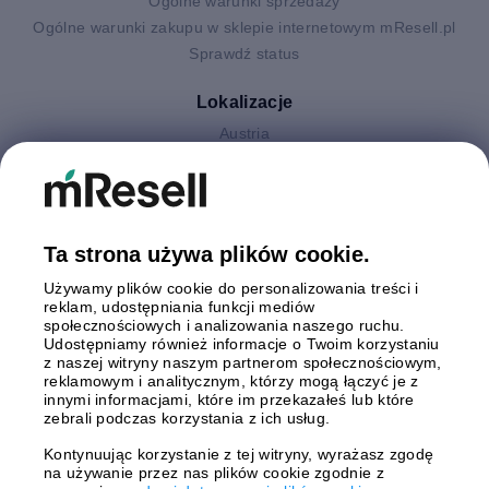
Ogólne warunki sprzedaży
Ogólne warunki zakupu w sklepie internetowym mResell.pl
Sprawdź status
Lokalizacje
Austria
Finlandia
Hiszpania
Holandia
Niemcy
Ta strona używa plików cookie.
Polska
Używamy plików cookie do personalizowania treści i
Szwecja
reklam, udostępniania funkcji mediów
Wielka Brytania
społecznościowych i analizowania naszego ruchu.
Włochy
Udostępniamy również informacje o Twoim korzystaniu
z naszej witryny naszym partnerom społecznościowym,
reklamowym i analitycznym, którzy mogą łączyć je z
Płatności
innymi informacjami, które im przekazałeś lub które
zebrali podczas korzystania z ich usług.
Kontynuując korzystanie z tej witryny, wyrażasz zgodę
na używanie przez nas plików cookie zgodnie z
Wysyłki z