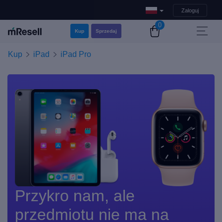
Zaloguj
0
Kup
Sprzedaj
Kup
iPad
iPad Pro
Przykro nam, ale
przedmiotu nie ma na