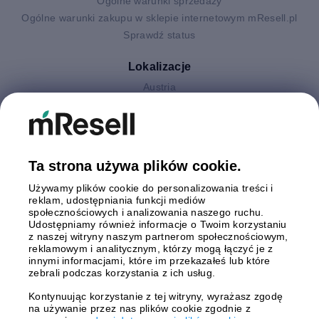
Ogólne warunki sprzedaży
Ogólne warunki zakupu w sklepie internetowym mResell.pl
Sprawdź status
Lokalizacje
Austria
Finlandia
Hiszpania
Holandia
Niemcy
Ta strona używa plików cookie.
Polska
Używamy plików cookie do personalizowania treści i
Szwecja
reklam, udostępniania funkcji mediów
Wielka Brytania
społecznościowych i analizowania naszego ruchu.
Włochy
Udostępniamy również informacje o Twoim korzystaniu
z naszej witryny naszym partnerom społecznościowym,
reklamowym i analitycznym, którzy mogą łączyć je z
Płatności
innymi informacjami, które im przekazałeś lub które
zebrali podczas korzystania z ich usług.
Kontynuując korzystanie z tej witryny, wyrażasz zgodę
na używanie przez nas plików cookie zgodnie z
Wysyłki z