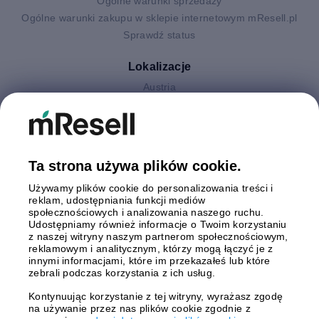
Ogólne warunki sprzedaży
Ogólne warunki zakupu w sklepie internetowym mResell.pl
Sprawdź status
Lokalizacje
Austria
Finlandia
Hiszpania
Holandia
Niemcy
Ta strona używa plików cookie.
Polska
Używamy plików cookie do personalizowania treści i
Szwecja
reklam, udostępniania funkcji mediów
Wielka Brytania
społecznościowych i analizowania naszego ruchu.
Włochy
Udostępniamy również informacje o Twoim korzystaniu
z naszej witryny naszym partnerom społecznościowym,
reklamowym i analitycznym, którzy mogą łączyć je z
Płatności
innymi informacjami, które im przekazałeś lub które
zebrali podczas korzystania z ich usług.
Kontynuując korzystanie z tej witryny, wyrażasz zgodę
na używanie przez nas plików cookie zgodnie z
Wysyłki z