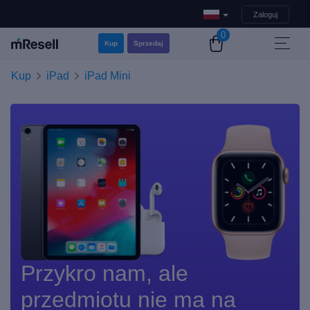
Zaloguj
0
Kup
Sprzedaj
Kup
iPad
iPad Mini
Przykro nam, ale
przedmiotu nie ma na