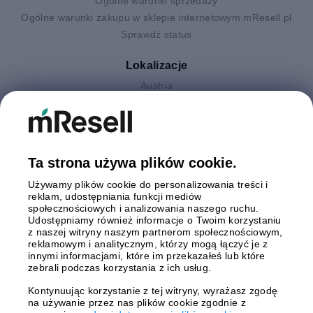
Ogólne warunki sprzedaży
Ogólne warunki zakupu w sklepie internetowym mResell.pl
Sprawdź status
Lokalizacje
Austria
Finlandia
Hiszpania
Holandia
Niemcy
Ta strona używa plików cookie.
Polska
Używamy plików cookie do personalizowania treści i
Szwecja
reklam, udostępniania funkcji mediów
Wielka Brytania
społecznościowych i analizowania naszego ruchu.
Włochy
Udostępniamy również informacje o Twoim korzystaniu
z naszej witryny naszym partnerom społecznościowym,
reklamowym i analitycznym, którzy mogą łączyć je z
Płatności
innymi informacjami, które im przekazałeś lub które
zebrali podczas korzystania z ich usług.
Kontynuując korzystanie z tej witryny, wyrażasz zgodę
na używanie przez nas plików cookie zgodnie z
Wysyłki z