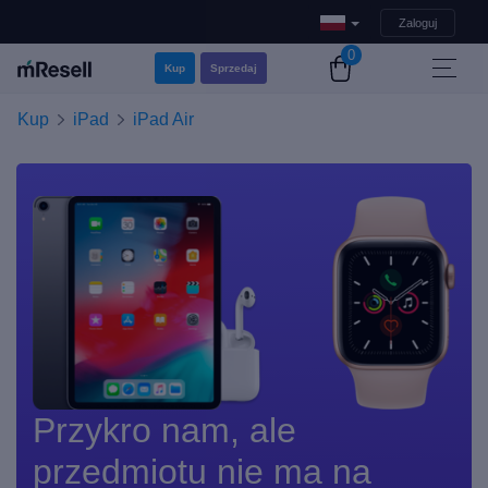
Zaloguj
0
Kup
Sprzedaj
Kup
iPad
iPad Air
Przykro nam, ale
przedmiotu nie ma na