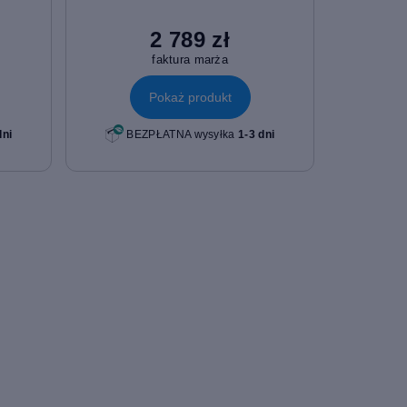
2 789 zł
faktura marża
Pokaż produkt
dni
BEZPŁATNA wysyłka
1-3 dni