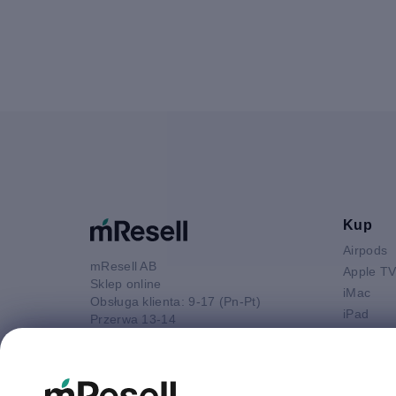
Kup
Airpods
mResell AB
Apple T
Sklep online
iMac
Obsługa klienta: 9-17 (Pn-Pt)
iPad
Przerwa 13-14
iPhone
52 880 80 16
Macbook 
E-mail
Macbook
kontakt@mresell.pl