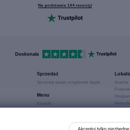
Na podstawie 144 recenzji
Doskonała
Sprzedaż
Lokali
Sprzedaj swoje urządzenie Apple
Austria
V
Finland
Menu
Hiszpan
Holandi
Kontakt
Niemcy
FAQ
Air
Polska
Opis stanu produktów
 Neo
Szwecj
Polityka prywatności
Akceptuj tylko niezbędne 