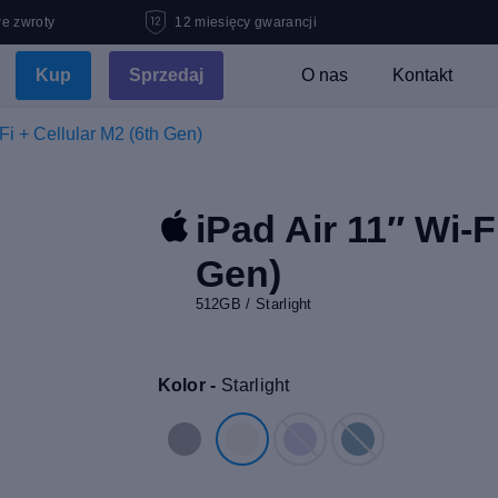
e zwroty
12 miesięcy gwarancji
Kup
Sprzedaj
O nas
Kontakt
Fi + Cellular M2 (6th Gen)
iPad Air 11″ Wi-F
Gen)
512GB / Starlight
Kolor -
Starlight