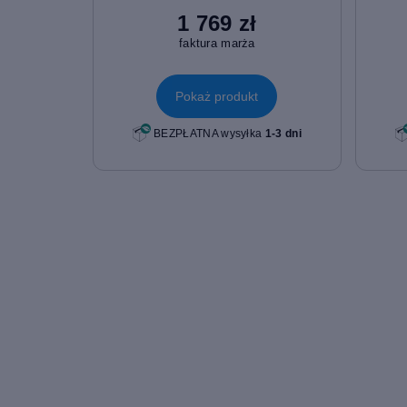
1 769 zł
faktura marża
Pokaż produkt
BEZPŁATNA wysyłka
1-3 dni