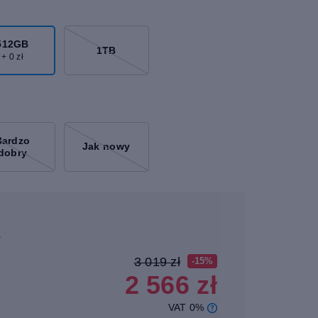
512GB
1TB
+ 0 zł
Bardzo
Jak nowy
dobry
a
3 019 zł
-15%
2 566 zł
VAT 0%