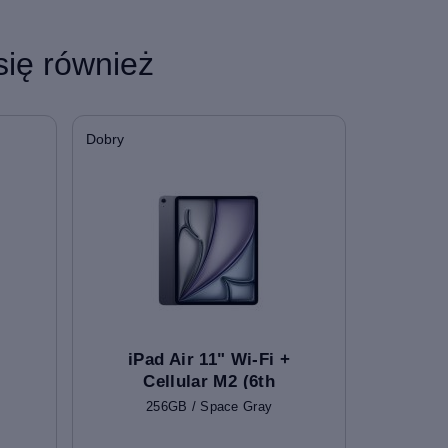
się również
Dobry
iPad Air 11" Wi-Fi +
Cellular M2 (6th
Gen)
256GB / Space Gray