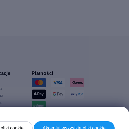
zacje
Płatności
ia
ia
a
Wysyłki z
a
pliki cookie
Akceptuj wszystkie pliki cookie