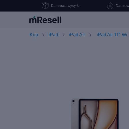
Darmowa wysyłka
Darmow
Kup
iPad
iPad Air
iPad Air 11" Wi-