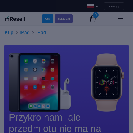
Zaloguj
0
Kup
Sprzedaj
Kup
iPad
iPad
Przykro nam, ale
przedmiotu nie ma na