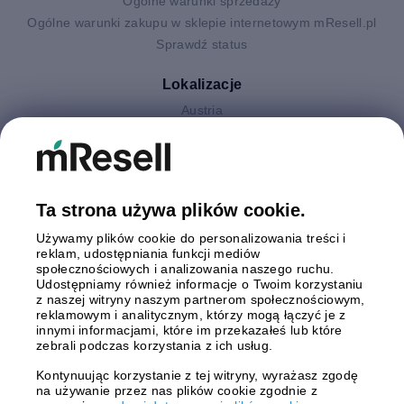
Ogólne warunki sprzedaży
Ogólne warunki zakupu w sklepie internetowym mResell.pl
Sprawdź status
Lokalizacje
Austria
Finlandia
Hiszpania
Holandia
Niemcy
Ta strona używa plików cookie.
Polska
Używamy plików cookie do personalizowania treści i
Szwecja
reklam, udostępniania funkcji mediów
Wielka Brytania
społecznościowych i analizowania naszego ruchu.
Włochy
Udostępniamy również informacje o Twoim korzystaniu
z naszej witryny naszym partnerom społecznościowym,
reklamowym i analitycznym, którzy mogą łączyć je z
Płatności
innymi informacjami, które im przekazałeś lub które
zebrali podczas korzystania z ich usług.
Kontynuując korzystanie z tej witryny, wyrażasz zgodę
na używanie przez nas plików cookie zgodnie z
Wysyłki z