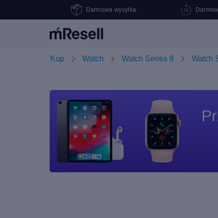
Darmowa wysyłka
Darmow
Kup
Watch
Watch Series 9
Watch 
Pr