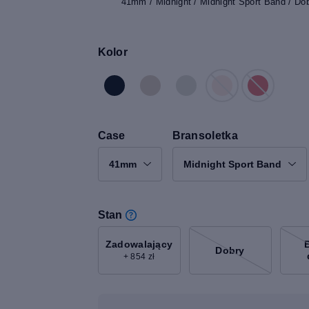
41mm / Midnight / Midnight Sport Band / Do
Kolor
Case
Bransoletka
41mm
Midnight Sport Band
Stan
Zadowalający
Dobry
+ 854 zł