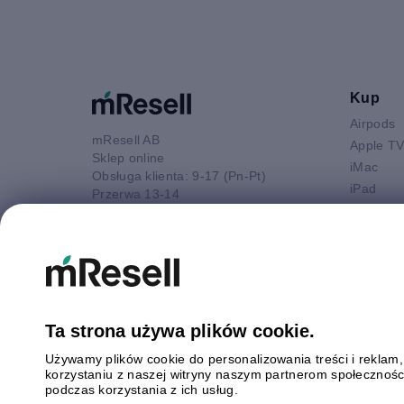
Kup
Airpods
mResell AB
Apple T
Sklep online
iMac
Obsługa klienta: 9-17 (Pn-Pt)
iPad
Przerwa 13-14
iPhone
52 880 80 16
Macbook 
E-mail
Macbook
kontakt@mresell.pl
Macbook
Macboo
Mac mini
Ta strona używa plików cookie.
Mac Pro
Używamy plików cookie do personalizowania treści i reklam
Watch
korzystaniu z naszej witryny naszym partnerom społeczności
Android
podczas korzystania z ich usług.