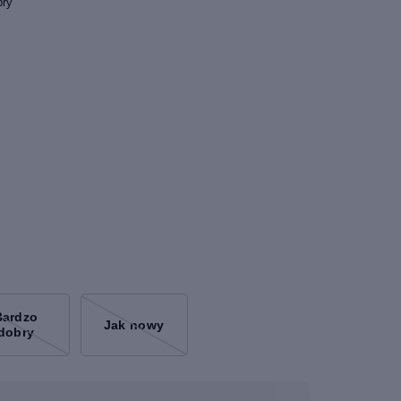
bry
Bardzo
Jak nowy
dobry