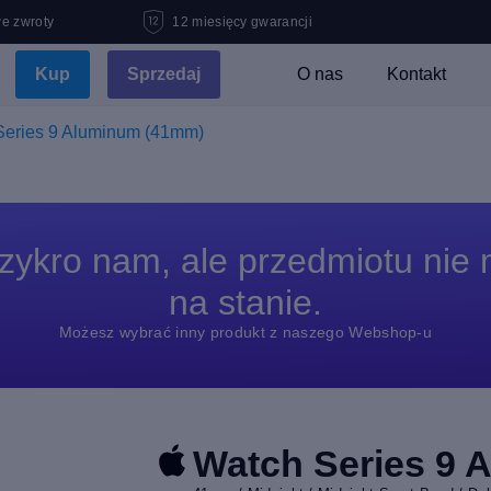
e zwroty
12 miesięcy gwarancji
Kup
Sprzedaj
O nas
Kontakt
Series 9 Aluminum (41mm)
zykro nam, ale przedmiotu nie
na stanie.
Możesz wybrać inny produkt z naszego Webshop-u
Watch Series 9 