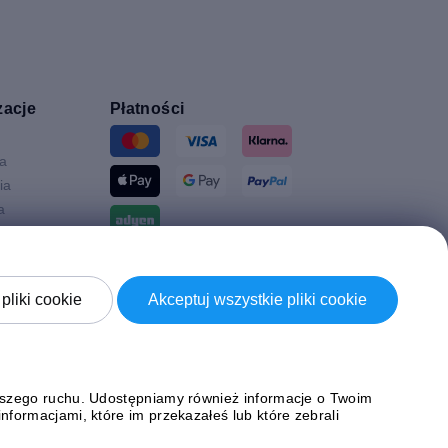
zacje
Płatności
ia
ia
a
Wysyłki z
a
pliki cookie
Akceptuj wszystkie pliki cookie
Brytania
naszego ruchu. Udostępniamy również informacje o Twoim
formacjami, które im przekazałeś lub które zebrali