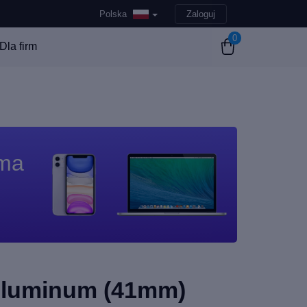
Polska
Zaloguj
0
Dla firm
 ma
Aluminum (41mm)