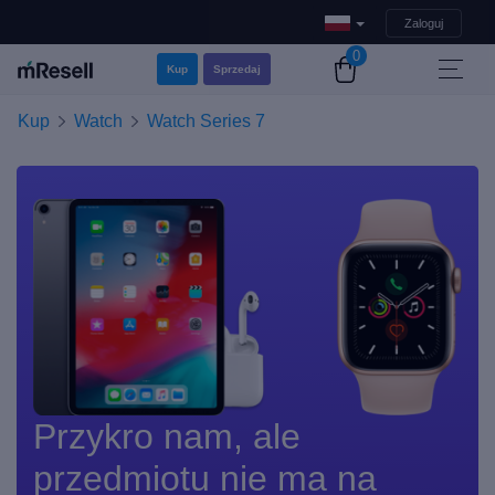
Zaloguj
0
Kup
Sprzedaj
Kup
Watch
Watch Series 7
Przykro nam, ale
przedmiotu nie ma na