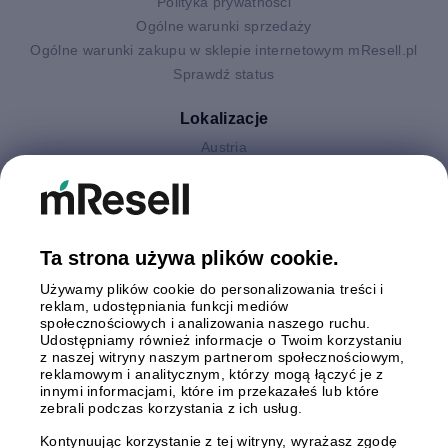
Polityka prywatności
Ogólne warunki sprzedaży
Ogólne warunki zakupu w sklepie internetowym mResell.pl
Sprawdź status
Lokalizacje
Austria
Finlandia
Hiszpania
Holandia
Niemcy
Ta strona używa plików cookie.
Polska
Używamy plików cookie do personalizowania treści i
Szwecja
reklam, udostępniania funkcji mediów
Wielka Brytania
społecznościowych i analizowania naszego ruchu.
Włochy
Udostępniamy również informacje o Twoim korzystaniu
z naszej witryny naszym partnerom społecznościowym,
reklamowym i analitycznym, którzy mogą łączyć je z
Płatności
innymi informacjami, które im przekazałeś lub które
zebrali podczas korzystania z ich usług.
Kontynuując korzystanie z tej witryny, wyrażasz zgodę