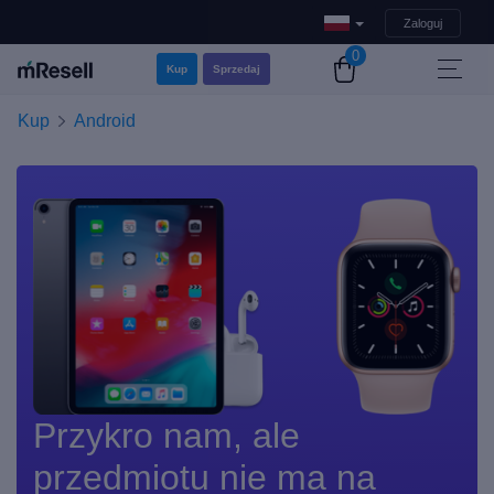
Zaloguj
0
Kup
Sprzedaj
Kup
Android
Przykro nam, ale
przedmiotu nie ma na