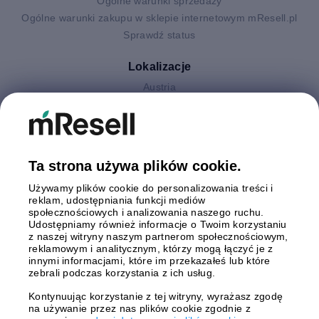
Ogólne warunki sprzedaży
Ogólne warunki zakupu w sklepie internetowym mResell.pl
Sprawdź status
Lokalizacje
Austria
Finlandia
Hiszpania
Holandia
Niemcy
Ta strona używa plików cookie.
Polska
Używamy plików cookie do personalizowania treści i
Szwecja
reklam, udostępniania funkcji mediów
Wielka Brytania
społecznościowych i analizowania naszego ruchu.
Włochy
Udostępniamy również informacje o Twoim korzystaniu
z naszej witryny naszym partnerom społecznościowym,
reklamowym i analitycznym, którzy mogą łączyć je z
Płatności
innymi informacjami, które im przekazałeś lub które
zebrali podczas korzystania z ich usług.
Kontynuując korzystanie z tej witryny, wyrażasz zgodę
na używanie przez nas plików cookie zgodnie z
Wysyłki z