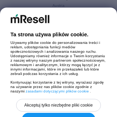
Austria
Finlandia
Hiszpania
Holandia
Niemcy
Ta strona używa plików cookie.
Polska
Używamy plików cookie do personalizowania treści i
Szwecja
reklam, udostępniania funkcji mediów
Wielka Brytania
społecznościowych i analizowania naszego ruchu.
Włochy
Udostępniamy również informacje o Twoim korzystaniu
z naszej witryny naszym partnerom społecznościowym,
reklamowym i analitycznym, którzy mogą łączyć je z
Płatności
innymi informacjami, które im przekazałeś lub które
zebrali podczas korzystania z ich usług.
Kontynuując korzystanie z tej witryny, wyrażasz zgodę
na używanie przez nas plików cookie zgodnie z
Wysyłki z
naszymi
zasadami dotyczącymi plików cookie
.
Akceptuj tylko niezbędne pliki cookie