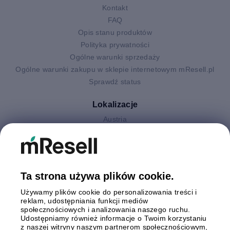
Kontakt
FAQ
Opis stanu produktów
Polityka prywatności
Ogólne warunki sprzedaży
Ogólne warunki zakupu w sklepie internetowym mResell.pl
Sprawdź status
Lokalizacje
Austria
Finlandia
Hiszpania
Holandia
Niemcy
Ta strona używa plików cookie.
Polska
Używamy plików cookie do personalizowania treści i
Szwecja
reklam, udostępniania funkcji mediów
Wielka Brytania
społecznościowych i analizowania naszego ruchu.
Włochy
Udostępniamy również informacje o Twoim korzystaniu
z naszej witryny naszym partnerom społecznościowym,