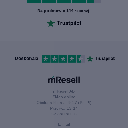
Na podstawie 144 recenzji
Doskonała
mResell AB
Sklep online
Obsługa klienta: 9-17 (Pn-Pt)
Przerwa 13-14
52 880 80 16
E-mail