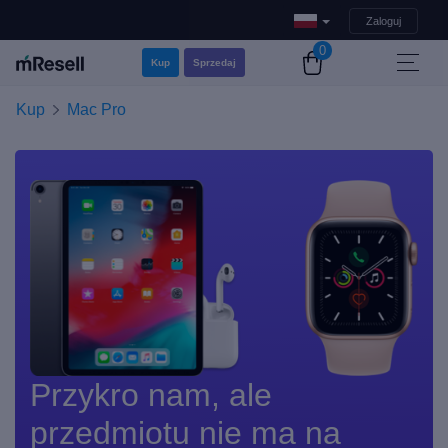
Zaloguj
0
Kup
Sprzedaj
Kup
Mac Pro
Przykro nam, ale
przedmiotu nie ma na