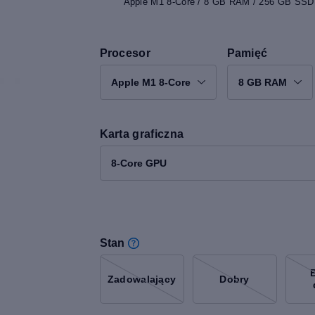
Apple M1 8-Core / 8 GB RAM / 256 GB SSD 
Procesor
Pamięć
Apple M1 8-Core
8 GB RAM
Karta graficzna
8-Core GPU
Stan
Zadowalający
Dobry