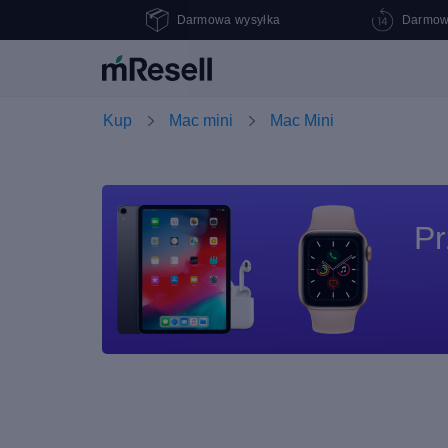
Darmowa wysyłka
Darmow
Kup
Mac mini
Mac Mini
Pr