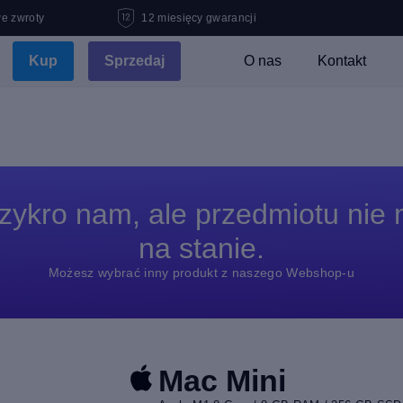
e zwroty
12 miesięcy gwarancji
Kup
Sprzedaj
O nas
Kontakt
zykro nam, ale przedmiotu nie
na stanie.
Możesz wybrać inny produkt z naszego Webshop-u
Mac Mini