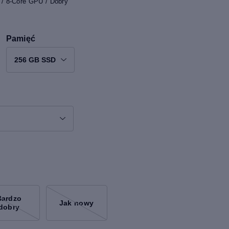
/ 8-Core GPU / Dobry
Pamięć
256 GB SSD
Bardzo
Jak nowy
dobry