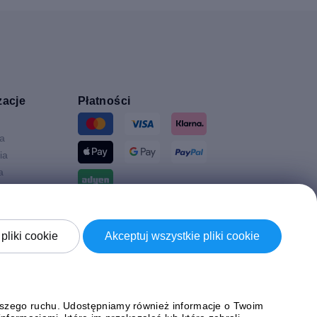
zacje
Płatności
ia
ia
a
Wysyłki z
a
pliki cookie
Akceptuj wszystkie pliki cookie
Brytania
naszego ruchu. Udostępniamy również informacje o Twoim