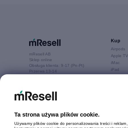
Kup
Airpods
mResell AB
Apple T
Sklep online
iMac
Obsługa klienta: 9-17 (Pn-Pt)
iPad
Przerwa 13-14
iPhone
52 880 80 16
Macbook 
E-mail
Macbook
kontakt@mresell.pl
Macbook
Macboo
Mac mini
Ta strona używa plików cookie.
Mac Pro
Używamy plików cookie do personalizowania treści i reklam
Watch