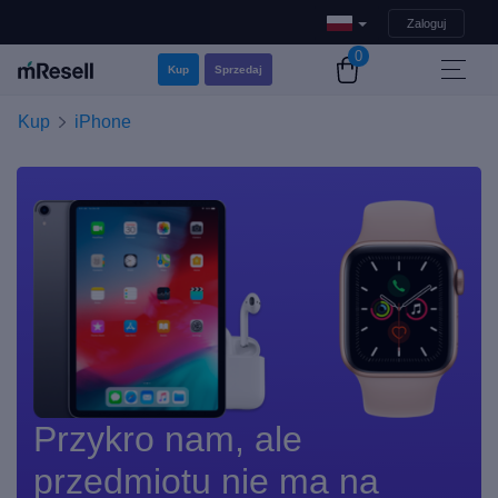
Zaloguj
0
Kup
Sprzedaj
Kup
iPhone
Przykro nam, ale
przedmiotu nie ma na