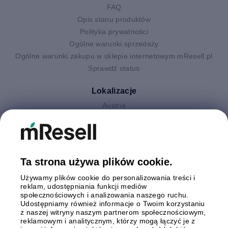
FAQ
Opis stanu produktów
Polityka prywatności
Ogólne warunki sprzedaży
Ogólne warunki zakupu w sklepie internetowym mResell.pl
Sprawdź status
Lokalizacje
Austria
Finlandia
Hiszpania
Holandia
Niemcy
Ta strona używa plików cookie.
Polska
Używamy plików cookie do personalizowania treści i
Szwecja
reklam, udostępniania funkcji mediów
Wielka Brytania
społecznościowych i analizowania naszego ruchu.
Włochy
Udostępniamy również informacje o Twoim korzystaniu
z naszej witryny naszym partnerom społecznościowym,
reklamowym i analitycznym, którzy mogą łączyć je z
Płatności