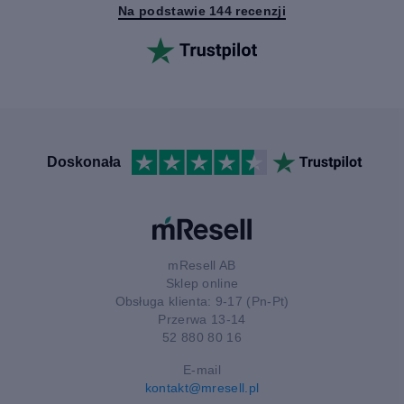
Na podstawie 144 recenzji
Doskonała
mResell AB
Sklep online
Obsługa klienta: 9-17 (Pn-Pt)
Przerwa 13-14
52 880 80 16
E-mail
kontakt@mresell.pl