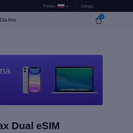
Polska
Zaloguj
0
Dla firm
 ma
ax Dual eSIM