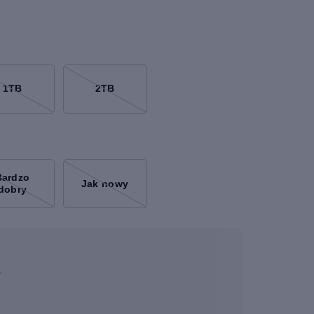
1TB
2TB
Bardzo
Jak nowy
dobry
a