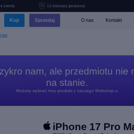
e zwroty
12 miesięcy gwarancji
Kup
Sprzedaj
O nas
Kontakt
eSIM
zykro nam, ale przedmiotu nie
na stanie.
Możesz wybrać inny produkt z naszego Webshop-u
iPhone 17 Pro M