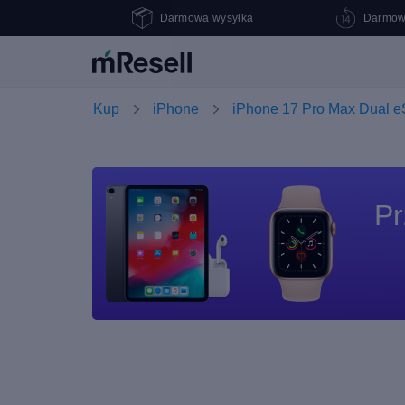
Darmowa wysyłka
Darmow
Kup
iPhone
iPhone 17 Pro Max Dual 
Pr