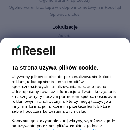
Ogólne warunki sprzedaży
Ogólne warunki zakupu w sklepie internetowym mResell.pl
Sprawdź status
Lokalizacje
Austria
Finlandia
Hiszpania
Holandia
Niemcy
Ta strona używa plików cookie.
Polska
Używamy plików cookie do personalizowania treści i
Szwecja
reklam, udostępniania funkcji mediów
Wielka Brytania
społecznościowych i analizowania naszego ruchu.
Włochy
Udostępniamy również informacje o Twoim korzystaniu
z naszej witryny naszym partnerom społecznościowym,
reklamowym i analitycznym, którzy mogą łączyć je z
Płatności
innymi informacjami, które im przekazałeś lub które
zebrali podczas korzystania z ich usług.
Kontynuując korzystanie z tej witryny, wyrażasz zgodę
na używanie przez nas plików cookie zgodnie z
Wysyłki z