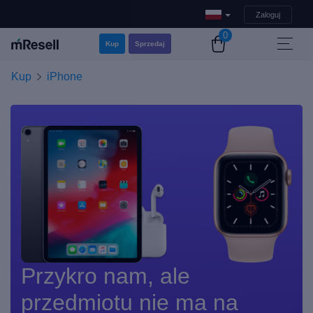
Zaloguj
0
Kup
Sprzedaj
Kup
iPhone
Przykro nam, ale
przedmiotu nie ma na