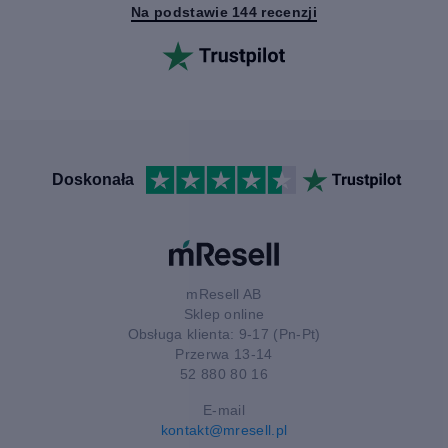
Na podstawie 144 recenzji
Doskonała
mResell AB
Sklep online
Obsługa klienta: 9-17 (Pn-Pt)
Przerwa 13-14
52 880 80 16
E-mail
kontakt@mresell.pl