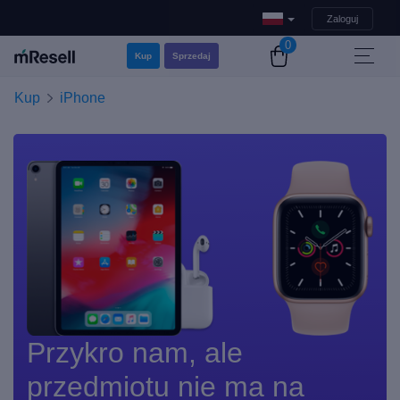
Zaloguj
0
Kup
Sprzedaj
Kup
iPhone
Przykro nam, ale
przedmiotu nie ma na