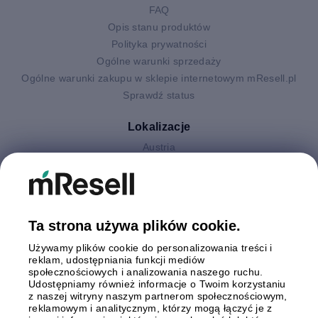
FAQ
Opis stanu produktów
Polityka prywatności
Ogólne warunki sprzedaży
Ogólne warunki zakupu w sklepie internetowym mResell.pl
Sprawdź status
Lokalizacje
Austria
Finlandia
Hiszpania
Holandia
Niemcy
Ta strona używa plików cookie.
Polska
Używamy plików cookie do personalizowania treści i
Szwecja
reklam, udostępniania funkcji mediów
Wielka Brytania
społecznościowych i analizowania naszego ruchu.
Włochy
Udostępniamy również informacje o Twoim korzystaniu
z naszej witryny naszym partnerom społecznościowym,
reklamowym i analitycznym, którzy mogą łączyć je z
Płatności