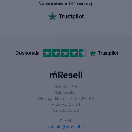
Na podstawie 144 recenzji
Doskonała
mResell AB
Sklep online
Obsługa klienta: 9-17 (Pn-Pt)
Przerwa 13-14
52 880 80 16
E-mail
kontakt@mresell.pl