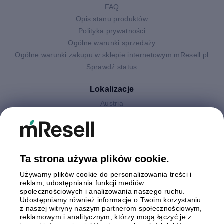
FAQ
Opis stanu produktów
Polityka prywatności
Ogólne warunki sprzedaży
Ogólne warunki zakupu w sklepie internetowym mResell.pl
Sprawdź status
Lokalizacje
Austria
Finlandia
Hiszpania
Holandia
Niemcy
Ta strona używa plików cookie.
Polska
Używamy plików cookie do personalizowania treści i
Szwecja
reklam, udostępniania funkcji mediów
Wielka Brytania
społecznościowych i analizowania naszego ruchu.
Włochy
Udostępniamy również informacje o Twoim korzystaniu
z naszej witryny naszym partnerom społecznościowym,
reklamowym i analitycznym, którzy mogą łączyć je z
Płatności