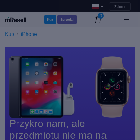
Zaloguj
0
Kup
Sprzedaj
Kup
iPhone
Przykro nam, ale
przedmiotu nie ma na