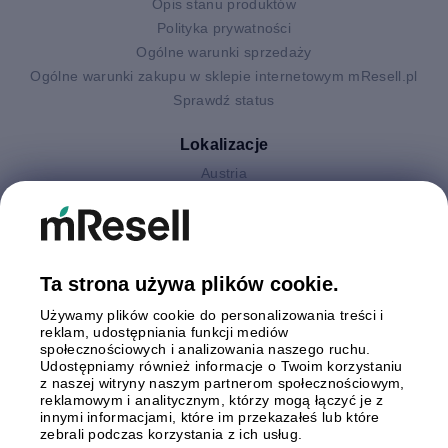
Opis stanu produktów
Polityka prywatności
Ogólne warunki sprzedaży
Ogólne warunki zakupu w sklepie internetowym mResell.pl
Sprawdź status
Lokalizacje
Austria
Finlandia
Hiszpania
Holandia
Niemcy
Ta strona używa plików cookie.
Polska
Używamy plików cookie do personalizowania treści i
Szwecja
reklam, udostępniania funkcji mediów
Wielka Brytania
społecznościowych i analizowania naszego ruchu.
Włochy
Udostępniamy również informacje o Twoim korzystaniu
z naszej witryny naszym partnerom społecznościowym,
reklamowym i analitycznym, którzy mogą łączyć je z
Płatności
innymi informacjami, które im przekazałeś lub które
zebrali podczas korzystania z ich usług.