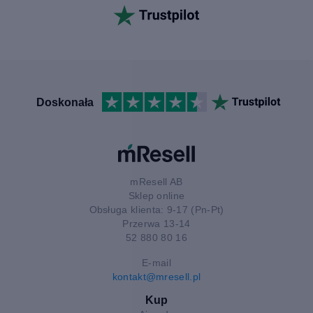
Doskonała
mResell AB
Sklep online
Obsługa klienta: 9-17 (Pn-Pt)
Przerwa 13-14
52 880 80 16
E-mail
kontakt@mresell.pl
Kup