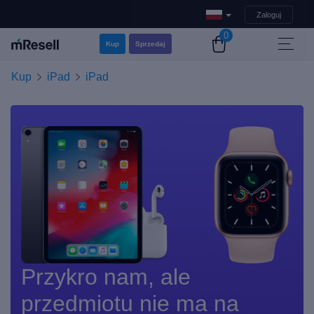
Zaloguj
0
Kup
Sprzedaj
Kup
iPad
iPad
Przykro nam, ale
przedmiotu nie ma na