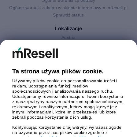
Ogólne warunki sprzedaży
Ogólne warunki zakupu w sklepie internetowym mResell.pl
Sprawdź status
Lokalizacje
Austria
Finlandia
Hiszpania
Holandia
Niemcy
Ta strona używa plików cookie.
Polska
Używamy plików cookie do personalizowania treści i
Szwecja
reklam, udostępniania funkcji mediów
Wielka Brytania
społecznościowych i analizowania naszego ruchu.
Włochy
Udostępniamy również informacje o Twoim korzystaniu
z naszej witryny naszym partnerom społecznościowym,
reklamowym i analitycznym, którzy mogą łączyć je z
Płatności
innymi informacjami, które im przekazałeś lub które
zebrali podczas korzystania z ich usług.
Kontynuując korzystanie z tej witryny, wyrażasz zgodę
na używanie przez nas plików cookie zgodnie z
Wysyłki z