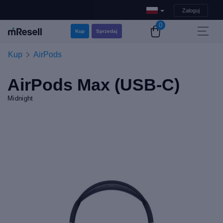
Zaloguj
0
Kup
Sprzedaj
Kup
AirPods
AirPods Max (USB-C)
Midnight