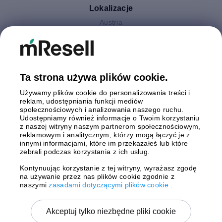
Lokalizacje
Austria
Finlandia
Hiszpania
Holandia
Niemcy
Ta strona używa plików cookie.
Polska
Używamy plików cookie do personalizowania treści i
Szwecja
reklam, udostępniania funkcji mediów
Wielka Brytania
społecznościowych i analizowania naszego ruchu.
Włochy
Udostępniamy również informacje o Twoim korzystaniu
z naszej witryny naszym partnerom społecznościowym,
reklamowym i analitycznym, którzy mogą łączyć je z
Płatności
innymi informacjami, które im przekazałeś lub które
zebrali podczas korzystania z ich usług.
Kontynuując korzystanie z tej witryny, wyrażasz zgodę
na używanie przez nas plików cookie zgodnie z
Wysyłki z
naszymi
zasadami dotyczącymi plików cookie
.
Akceptuj tylko niezbędne pliki cookie