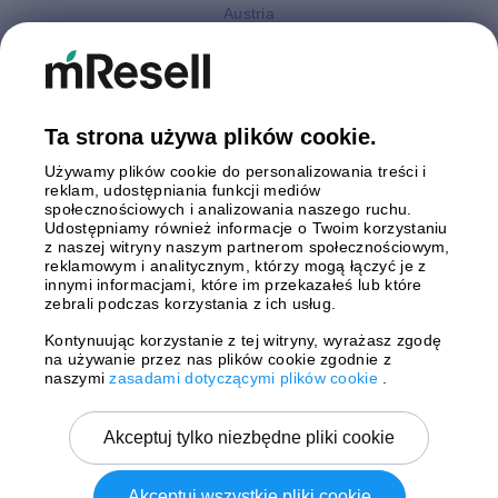
Austria
Finlandia
Hiszpania
Holandia
Niemcy
Ta strona używa plików cookie.
Polska
Używamy plików cookie do personalizowania treści i
Szwecja
reklam, udostępniania funkcji mediów
Wielka Brytania
społecznościowych i analizowania naszego ruchu.
Włochy
Udostępniamy również informacje o Twoim korzystaniu
z naszej witryny naszym partnerom społecznościowym,
reklamowym i analitycznym, którzy mogą łączyć je z
Płatności
innymi informacjami, które im przekazałeś lub które
zebrali podczas korzystania z ich usług.
Kontynuując korzystanie z tej witryny, wyrażasz zgodę
na używanie przez nas plików cookie zgodnie z
Wysyłki z
naszymi
zasadami dotyczącymi plików cookie
.
Akceptuj tylko niezbędne pliki cookie
Akceptuj wszystkie pliki cookie