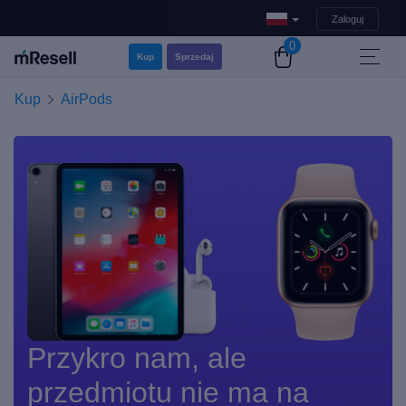
Zaloguj
0
Kup
Sprzedaj
Kup
AirPods
Przykro nam, ale
przedmiotu nie ma na