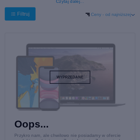
Czytaj dalej...
Kup u nas używany smartwatch, który jest nowoczesnym,
ekologicznym i ekonomicznym wyborem bez kompromisów w
Filtruj
Ceny - od najniższej
zakresie jakości. Sprzedawane przez nas produkty są w
dobrym stanie, dlatego każdy nasz sprzęt sprzedajemy z
odpowiednią gwarancją. Pomożemy Ci znaleźć odpowiedni
smartwatch, który najlepiej zaspokoi Twoje potrzeby.
Apple Watch Series 6 więcej niż zegarek.
Inteligentny zegarek uwalnia Cię od noszenia telefonu w dłoni.
Dzięki smartwatchowi Apple Watch Series 6 możesz łatwo
monitorować przychodzące wiadomości i połączenia, a także
wykonywać połączenia i pisać wiadomości bez konieczności
spoglądania na telefon. Nie musisz się już martwić, że
WYPRZEDANE
przegapisz ważne wiadomości i połączenia,
Kup od nas używany smartwatch, a pomożemy Ci znaleźć
potrzebne funkcje w Twoim zegarku. Oprócz tradycyjnych
usług telefonicznych inteligentny zegarek daje możliwość
monitorowania stanu zdrowia i aktywności oraz poprawy stylu
życia, a tym samym poprawy samopoczucia. Smartwatch
skupia wiele produktów, z których korzystałeś w przeszłości, w
Oops...
małym, przenośnym urządzeniu na nadgarstek.
Apple Watch Series 6 ma wiele funkcji w małym opakowaniu.
Przykro nam, ale chwilowo nie posiadamy w ofercie