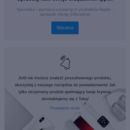
kilkadziesiąt różnych form treningu, więc na pewno znajdziesz
wśród nich Twój ulubiony sport.
Sprzedaż i wymiana używanych produktów Apple -
sprawdź ofertę mResell.pl
Możesz uzyskać do tego bardzo łatwy dostęp
Korzystanie ze smartwatcha jest łatwe. Po podłączeniu
Wycena
zegarka do smartfona zegarek poda Ci instrukcje, co dalej
wykonywać. Funkcje Wi-Fi i Bluetooth inteligentnego zegarka
zapewniają bezprzewodową łączność z telefonem, dzięki
czemu możesz łatwo zapomnieć o telefonie. Kup teraz
używany smartwatch, a zapewnisz sobie wysoką jakość w
rozsądnej cenie.
Jeśli nie możesz znaleźć poszukiwanego produktu,
skorzystaj z naszego narzędzia do powiadamiania! Jak
tylko otrzymamy produkt spełniający twoje kryteria,
skontaktujemy się z Tobą!
Powiadom mnie