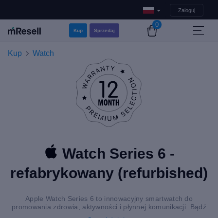
Zaloguj
0
Kup
Sprzedaj
Kup
Watch
Watch Series 6 -
refabrykowany (refurbished)
Apple Watch Series 6 to innowacyjny smartwatch do
promowania zdrowia, aktywności i płynnej komunikacji. Bądź
dostępny zawsze wtedy, kiedy chcesz.