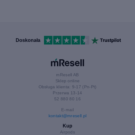
Doskonała
mResell AB
Sklep online
Obsługa klienta: 9-17 (Pn-Pt)
Przerwa 13-14
52 880 80 16
E-mail
kontakt@mresell.pl
Kup
Airpods