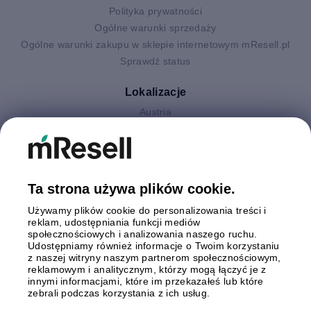
Polityka prywatności
Ogólne warunki sprzedaży
Ogólne warunki zakupu w sklepie internetowym mResell.pl
Sprawdź status
Lokalizacje
Austria
Finlandia
Hiszpania
Holandia
Niemcy
Ta strona używa plików cookie.
Polska
Używamy plików cookie do personalizowania treści i
Szwecja
reklam, udostępniania funkcji mediów
Wielka Brytania
społecznościowych i analizowania naszego ruchu.
Włochy
Udostępniamy również informacje o Twoim korzystaniu
z naszej witryny naszym partnerom społecznościowym,
reklamowym i analitycznym, którzy mogą łączyć je z
Płatności
innymi informacjami, które im przekazałeś lub które
zebrali podczas korzystania z ich usług.