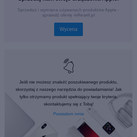
monitoruje Twoje ćwiczenia i wyraźnie wskazuje Twoje tętno na
ekranie zegarka.
Sprzedaż i wymiana używanych produktów Apple -
sprawdź ofertę mResell.pl
Inteligentny zegarek na każdą okazję
Apple Watch Series 5 to casualowy, ale jednocześnie
Wycena
wyrafinowany zegarek, który sprawdzi się we wszystkich
sytuacjach i zastosowaniach. Zegarek zapewnia, że ​​nie
zapomnisz o ważnych spotkaniach, ponieważ Twój kalendarz i
informacje kontaktowe są zawsze dla Ciebie dostępne. Ułatw
sobie codzienne życie i kupużywany smartwatch w niskiej
cenie już teraz.
Jeśli nie możesz znaleźć poszukiwanego produktu,
skorzystaj z naszego narzędzia do powiadamiania! Jak
tylko otrzymamy produkt spełniający twoje kryteria,
skontaktujemy się z Tobą!
Powiadom mnie