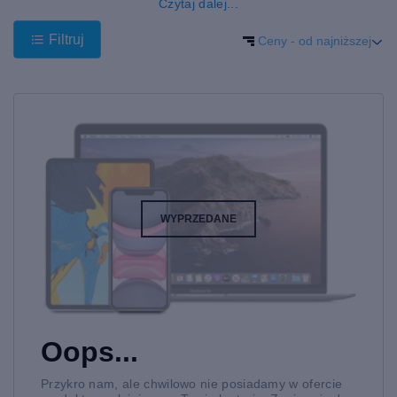
Czytaj dalej...
rozsądną cenę.
Kup używany smartwatch u nas i nie musisz zadowalać się
Filtruj
Ceny - od najniższej
gorszymi funkcjami ze względu na wysoką cenę zegarków
wyższej jakości. Sprzedawane przez nas smartwatche są
wysokiej jakości, wszechstronne i serwisowane przez
profesjonalistę Apple. Dodatkowo otrzymasz od nas na każdy
sprzęt odpowiednią gwarancje.
Wszechstronna seria zegarków Apple 5
Za pomocą zegarka możesz odbierać połączenia i wiadomości
oraz monitorować własne zdrowie i aktywność. Komunikacja
jest płynna, bo z pomocą zegarka jesteś dostępny, kiedy tylko
chcesz. Możesz bez obaw zostawić telefon w kieszeni lub
WYPRZEDANE
torbie, ponieważ Apple Watch Series 5 powiadamia Cię o
połączeniach przychodzących.
Rozwój wyprodukował wiele urządzeń, dzięki którym możemy
poprawić jakość naszego życia. W smartwatchu cała ta
technologia mieści się w małym zegarku na rękę. Jedno małe
urządzenie, które będzie towarzyszyć Ci na nadgarstku,
monitorując Twoje samopoczucie całkowicie niezauważone.
Oops...
Inteligentny zegarek dostarcza w czasie rzeczywistym
informacje zwrotne na temat Twojej aktywności i samopoczucia
i zdrowia oraz zbiera pozostałe codzienne dane.
Przykro nam, ale chwilowo nie posiadamy w ofercie