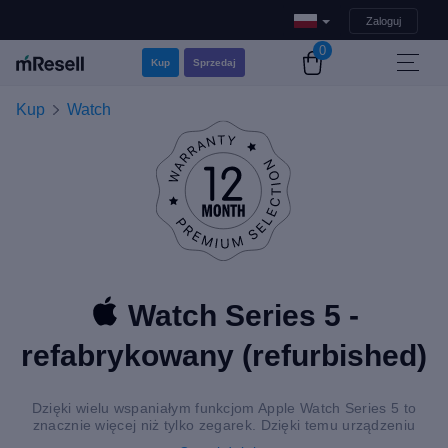
Zaloguj
0
Kup
Sprzedaj
Kup
Watch
Watch Series 5 -
refabrykowany (refurbished)
Dzięki wielu wspaniałym funkcjom Apple Watch Series 5 to
znacznie więcej niż tylko zegarek. Dzięki temu urządzeniu
możesz osiągnąć lepszą jakość życia. I u nas teraz za