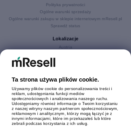
Polityka prywatności
Ogólne warunki sprzedaży
Ogólne warunki zakupu w sklepie internetowym mResell.pl
Sprawdź status
Lokalizacje
Austria
Finlandia
Hiszpania
Holandia
Niemcy
Ta strona używa plików cookie.
Polska
Używamy plików cookie do personalizowania treści i
Szwecja
reklam, udostępniania funkcji mediów
Wielka Brytania
społecznościowych i analizowania naszego ruchu.
Włochy
Udostępniamy również informacje o Twoim korzystaniu
z naszej witryny naszym partnerom społecznościowym,
reklamowym i analitycznym, którzy mogą łączyć je z
Płatności
innymi informacjami, które im przekazałeś lub które
zebrali podczas korzystania z ich usług.