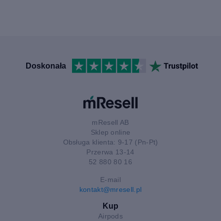
Doskonała
mResell AB
Sklep online
Obsługa klienta: 9-17 (Pn-Pt)
Przerwa 13-14
52 880 80 16
E-mail
kontakt@mresell.pl
Kup
Airpods