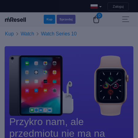
Zaloguj
0
Kup
Sprzedaj
Kup
Watch
Watch Series 10
Przykro nam, ale
przedmiotu nie ma na