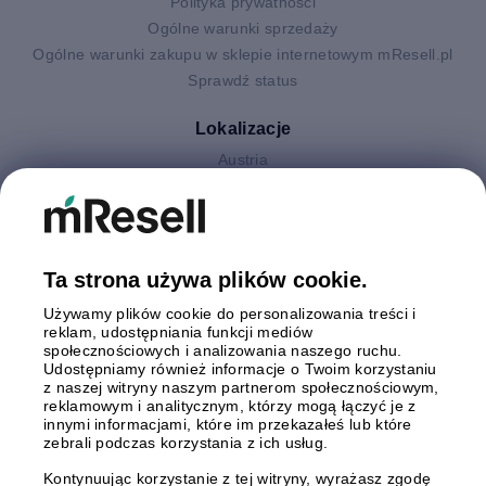
Polityka prywatności
Ogólne warunki sprzedaży
Ogólne warunki zakupu w sklepie internetowym mResell.pl
Sprawdź status
Lokalizacje
Austria
Finlandia
Hiszpania
Holandia
Niemcy
Ta strona używa plików cookie.
Polska
Używamy plików cookie do personalizowania treści i
Szwecja
reklam, udostępniania funkcji mediów
Wielka Brytania
społecznościowych i analizowania naszego ruchu.
Włochy
Udostępniamy również informacje o Twoim korzystaniu
z naszej witryny naszym partnerom społecznościowym,
reklamowym i analitycznym, którzy mogą łączyć je z
Płatności
innymi informacjami, które im przekazałeś lub które
zebrali podczas korzystania z ich usług.
Kontynuując korzystanie z tej witryny, wyrażasz zgodę