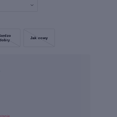
Bardzo
Jak nowy
dobry
a
stanie.