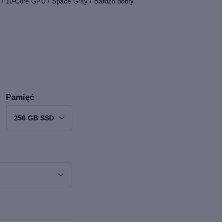
/ 10-Core GPU / Space Gray / Bardzo dobry
Pamięć
256 GB SSD