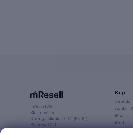
Kup
Airpods
mResell AB
Apple T
Sklep online
iMac
Obsługa klienta: 9-17 (Pn-Pt)
iPad
Przerwa 13-14
iPhone
52 880 80 16