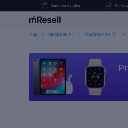
Darmowa wysyłka
Darmow
Kup
MacBook Air
MacBook Air 15"
Pr