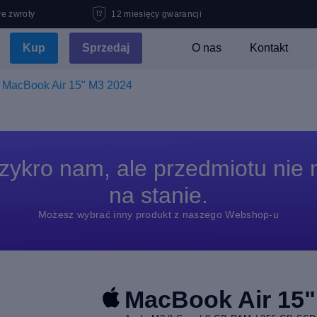
e zwroty
12 miesięcy gwarancji
Kup
Sprzedaj
O nas
Kontakt
MacBook Air 15" M3 2024
zykro nam, ale przedmiotu nie
na stanie.
Możesz wybrać inny produkt z naszego Webshop-u
MacBook Air 15"