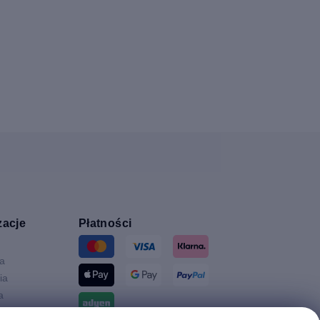
zacje
Płatności
ia
ia
a