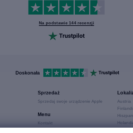
Na podstawie 144 recenzji
Doskonała
Sprzedaż
Lokali
Sprzedaj swoje urządzenie Apple
Austria
V
Finland
Menu
Hiszpan
Holandi
Kontakt
Niemcy
FAQ