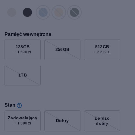
Pamięć wewnętrzna
128GB
512GB
256GB
+ 1 590 zł
+ 2 219 zł
1TB
Stan
Zadowalający
Bardzo
Dobry
dobry
+ 1 590 zł