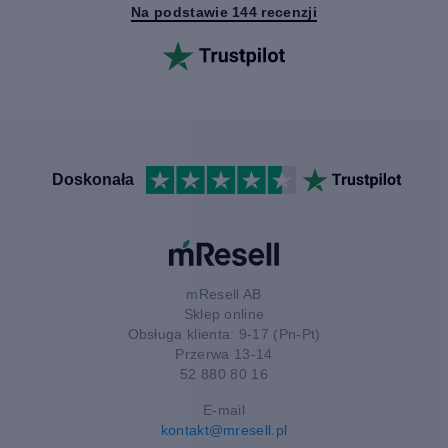
Na podstawie 144 recenzji
Doskonała
mResell AB
Sklep online
Obsługa klienta: 9-17 (Pn-Pt)
Przerwa 13-14
52 880 80 16
E-mail
kontakt@mresell.pl