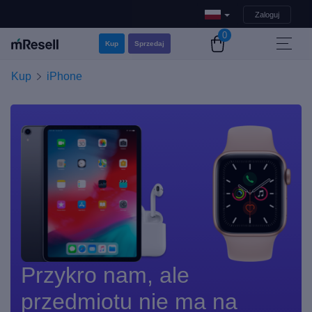
Zaloguj
0
Kup
Sprzedaj
Kup
iPhone
Przykro nam, ale
przedmiotu nie ma na