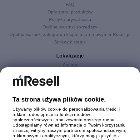
FAQ
Opis stanu produktów
Polityka prywatności
Ogólne warunki sprzedaży
Ogólne warunki zakupu w sklepie internetowym mResell.pl
Sprawdź status
Lokalizacje
Austria
Finlandia
Hiszpania
Holandia
Niemcy
Ta strona używa plików cookie.
Polska
Używamy plików cookie do personalizowania treści i
Szwecja
reklam, udostępniania funkcji mediów
Wielka Brytania
społecznościowych i analizowania naszego ruchu.
Włochy
Udostępniamy również informacje o Twoim korzystaniu
z naszej witryny naszym partnerom społecznościowym,
reklamowym i analitycznym, którzy mogą łączyć je z
Płatności