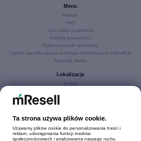
Menu
Kontakt
FAQ
Opis stanu produktów
Polityka prywatności
Ogólne warunki sprzedaży
Ogólne warunki zakupu w sklepie internetowym mResell.pl
Sprawdź status
Lokalizacje
Austria
Finlandia
Hiszpania
Holandia
Niemcy
Ta strona używa plików cookie.
Polska
Używamy plików cookie do personalizowania treści i
Szwecja
reklam, udostępniania funkcji mediów
Wielka Brytania
społecznościowych i analizowania naszego ruchu.