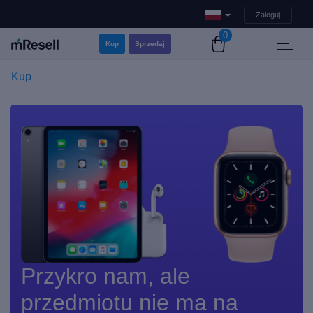
Zaloguj
0
Kup
Sprzedaj
Kup
Przykro nam, ale
przedmiotu nie ma na