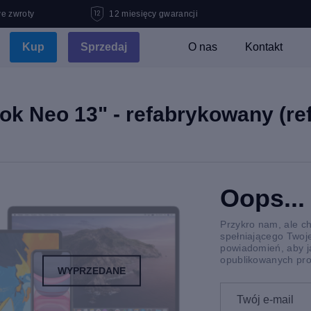
e zwroty
12 miesięcy gwarancji
Kup
Sprzedaj
O nas
Kontakt
 Neo 13" - refabrykowany (ref
Oops...
Przykro nam, ale c
spełniającego Twoje
powiadomień, aby j
opublikowanych pro
WYPRZEDANE