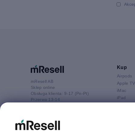
Akce
Kup
Airpods
mResell AB
Apple T
Sklep online
iMac
Obsługa klienta: 9-17 (Pn-Pt)
iPad
Przerwa 13-14
iPhone
52 880 80 16
Macbook 
E-mail
Macbook
kontakt@mresell.pl
Macbook
Macboo