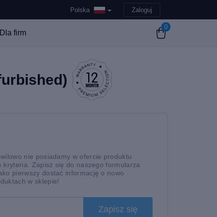
Polska
Zaloguj
0
Dla firm
urbished)
hwilowo nie posiadamy w ofercie produktu
 kryteria. Zapisz się do naszego formularza
ako pierwszy dostać informację o nowo
duktach w sklepie!
Zapisz się