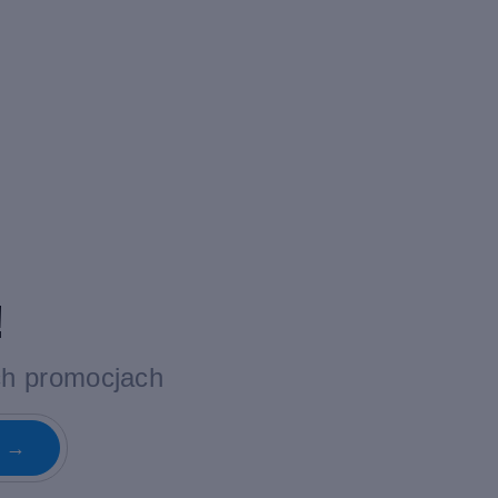
!
ch promocjach
ę →