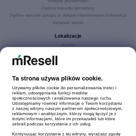
Polityka prywatności
Ogólne warunki sprzedaży
Ogólne warunki zakupu w sklepie internetowym mResell.pl
Sprawdź status
Lokalizacje
Austria
Finlandia
Hiszpania
Holandia
Niemcy
Ta strona używa plików cookie.
Polska
Używamy plików cookie do personalizowania treści i
Szwecja
reklam, udostępniania funkcji mediów
Wielka Brytania
społecznościowych i analizowania naszego ruchu.
Włochy
Udostępniamy również informacje o Twoim korzystaniu
z naszej witryny naszym partnerom społecznościowym,
reklamowym i analitycznym, którzy mogą łączyć je z
Płatności
innymi informacjami, które im przekazałeś lub które
zebrali podczas korzystania z ich usług.
Kontynuując korzystanie z tej witryny, wyrażasz zgodę