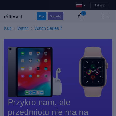
Zaloguj
0
Kup
Sprzedaj
Kup
Watch
Watch Series 7
Przykro nam, ale
przedmiotu nie ma na