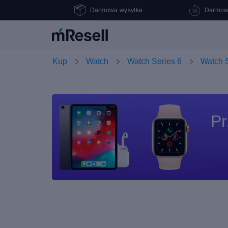
Darmowa wysyłka
Darmow
Kup
Watch
Watch Series 6
Watch S
Pr