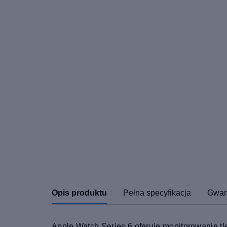
Opis produktu
Pełna specyfikacja
Gwar
Apple Watch Series 6 oferuje monitorowanie tl