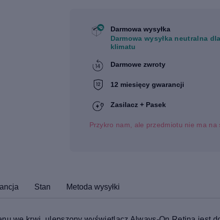
Darmowa wysyłka
Darmowa wysyłka neutralna dl
klimatu
Darmowe zwroty
12 miesięcy gwarancji
Zasilacz + Pasek
Przykro nam, ale przedmiotu nie ma na 
ancja
Stan
Metoda wysyłki
enu we krwi, ulepszony wyświetlacz Always-On Retina jest do