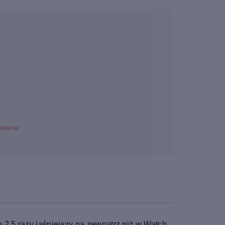
a
stanie.
 2,5 razy jaśniejszy na zewnątrz niż w Watch