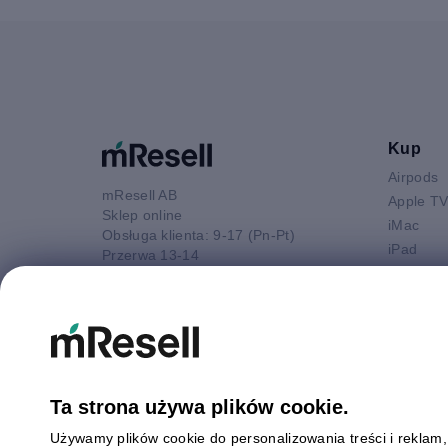
Kup
Airpods
mResell AB
Apple T
Sklep online
iMac
Obsługa klienta: 9-17 (Pn-Pt)
iPad
Przerwa 13-14
iPhone
52 880 80 16
Macbook 
E-mail
Macbook
kontakt@mresell.pl
Macbook
Macboo
Mac mini
Ta strona używa plików cookie.
Mac Pro
Używamy plików cookie do personalizowania treści i reklam
Watch