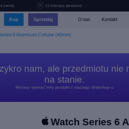
e zwroty
12 miesięcy gwarancji
Kup
Sprzedaj
O nas
Kontakt
eries 6 Aluminum Cellular (40mm)
zykro nam, ale przedmiotu nie
na stanie.
Możesz wybrać inny produkt z naszego Webshop-u
Watch Series 6 