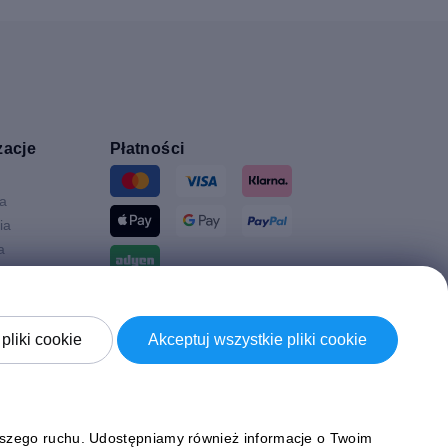
zacje
Płatności
ia
ia
a
Wysyłki z
a
pliki cookie
Akceptuj wszystkie pliki cookie
Brytania
naszego ruchu. Udostępniamy również informacje o Twoim