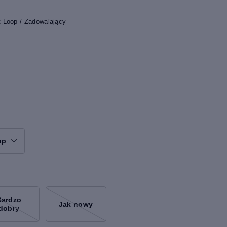
 Loop / Zadowalający
op
Bardzo
Jak nowy
dobry