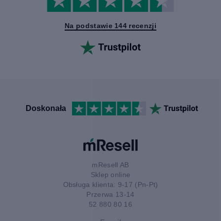
Na podstawie 144 recenzji
Doskonała
mResell AB
Sklep online
Obsługa klienta: 9-17 (Pn-Pt)
Przerwa 13-14
52 880 80 16