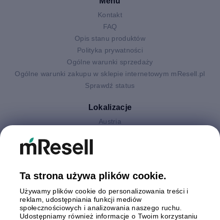
Menu
Kontakt
FAQ
Opis stanu produktów
Polityka prywatności
Ogólne warunki sprzedaży
Ogólne warunki zakupu w sklepie internetowym mResell.pl
Sprawdź status
Lokalizacje
Austria
Finlandia
Hiszpania
Holandia
Niemcy
Ta strona używa plików cookie.
Polska
Używamy plików cookie do personalizowania treści i
Szwecja
reklam, udostępniania funkcji mediów
Wielka Brytania
społecznościowych i analizowania naszego ruchu.
Włochy
Udostępniamy również informacje o Twoim korzystaniu