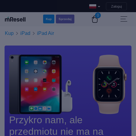
Zaloguj
0
Kup
Sprzedaj
Kup
iPad
iPad Air
Przykro nam, ale
przedmiotu nie ma na