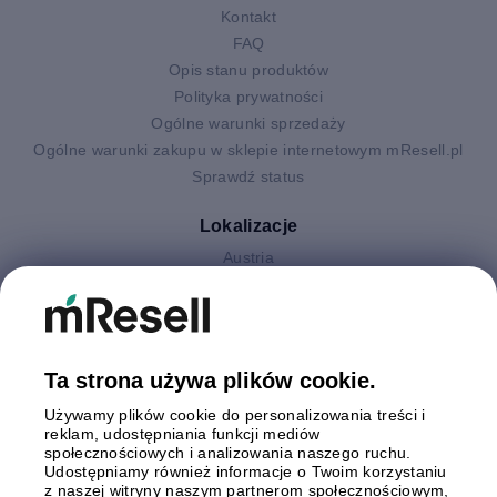
Kontakt
FAQ
Opis stanu produktów
Polityka prywatności
Ogólne warunki sprzedaży
Ogólne warunki zakupu w sklepie internetowym mResell.pl
Sprawdź status
Lokalizacje
Austria
Finlandia
Hiszpania
Holandia
Niemcy
Ta strona używa plików cookie.
Polska
Używamy plików cookie do personalizowania treści i
Szwecja
reklam, udostępniania funkcji mediów
Wielka Brytania
społecznościowych i analizowania naszego ruchu.
Włochy
Udostępniamy również informacje o Twoim korzystaniu
z naszej witryny naszym partnerom społecznościowym,