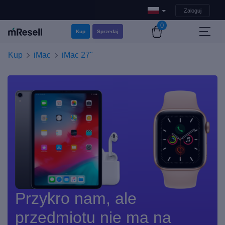
Zaloguj
0
Kup
Sprzedaj
Kup
iMac
iMac 27"
Przykro nam, ale
przedmiotu nie ma na