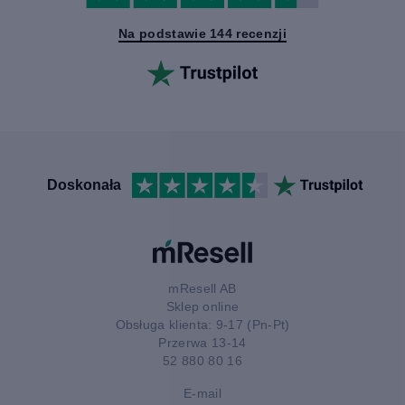
Na podstawie 144 recenzji
Doskonała
mResell AB
Sklep online
Obsługa klienta: 9-17 (Pn-Pt)
Przerwa 13-14
52 880 80 16
E-mail