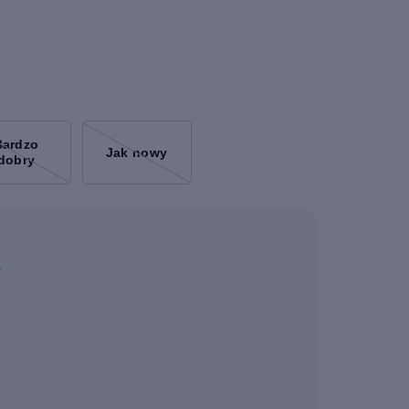
Bardzo
Jak nowy
dobry
a