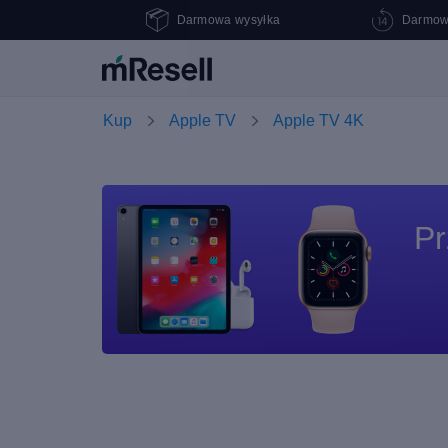
Darmowa wysyłka
Darmow
Kup
Apple TV
Apple TV 4K
Pr