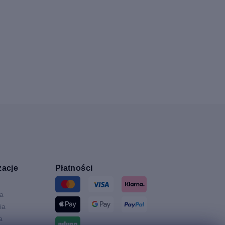
zacje
Płatności
ia
ia
a