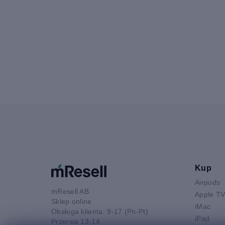
Kup
Airpods
mResell AB
Apple T
Sklep online
iMac
Obsługa klienta: 9-17 (Pn-Pt)
iPad
Przerwa 13-14