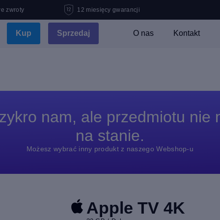
e zwroty
12 miesięcy gwarancji
Kup
Sprzedaj
O nas
Kontakt
zykro nam, ale przedmiotu nie
na stanie.
Możesz wybrać inny produkt z naszego Webshop-u
Apple TV 4K